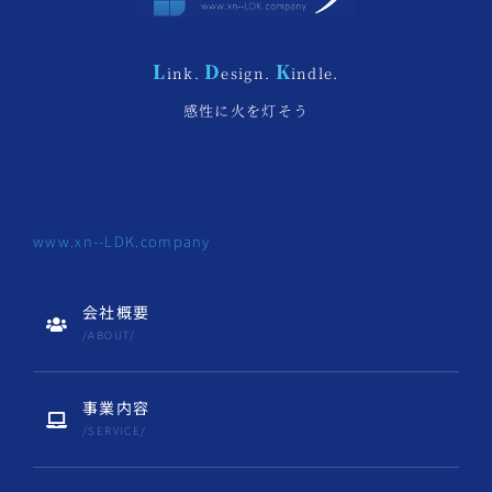
L
D
K
ink.
esign.
indle.
感性に火を灯そう
www.xn--LDK.company
会社概要
/ABOUT/
事業内容
/SERVICE/